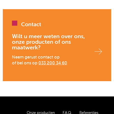
Contact
Wilt u meer weten over ons,
onze producten of ons
maatwerk?
Neem gerust contact op
of bel ons op
033 200 34 60
Onze producten
F.A.Q.
Referenties