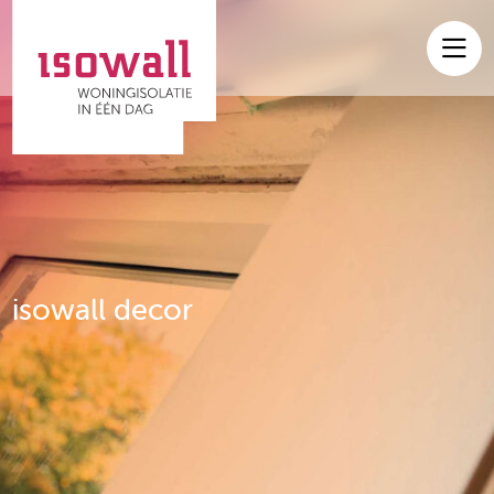
Home
Onze producten
Referenties
F.A.Q.
Over ons
isowall decor
Nieuws
Contact