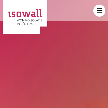
Home
Onze producten
Referenties
F.A.Q.
Over ons
Nieuws
Contact