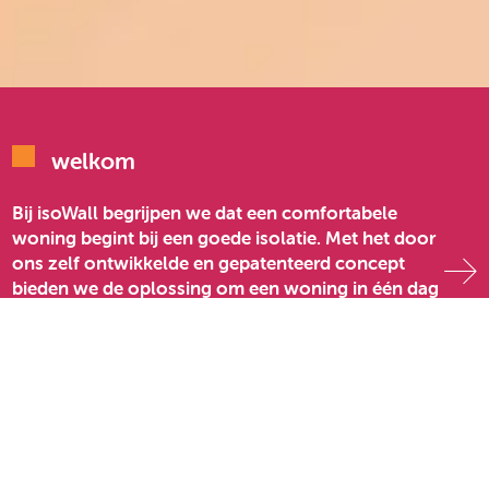
welkom
Bij isoWall begrijpen we dat een comfortabele
woning begint bij een goede isolatie. Met het door
ons zelf ontwikkelde en gepatenteerd concept
bieden we de oplossing om een woning in één dag
te isoleren én af te werken..
complete droge afbouw
isoWall omvat niet alleen isolatie, maar ook de
complete droge afbouw. Dit houdt in dat de