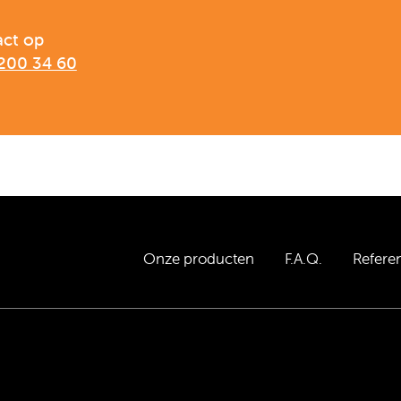
act op
200 34 60
Onze producten
F.A.Q.
Referen