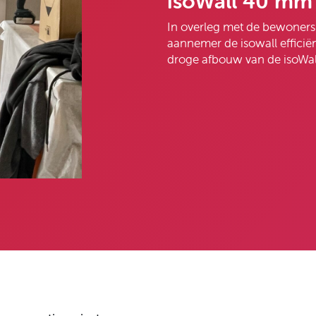
isoWall 40 mm
In overleg met de bewoners 
aannemer de isowall efficië
droge afbouw van de isoWall