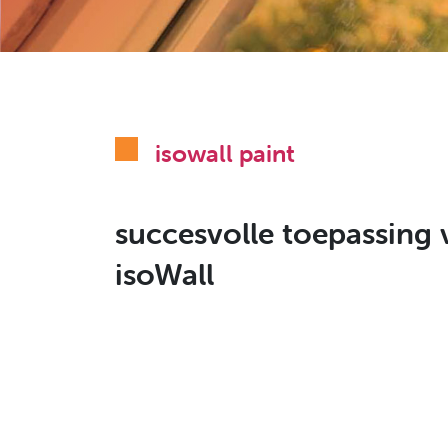
isowall paint
succesvolle toepassing 
isoWall