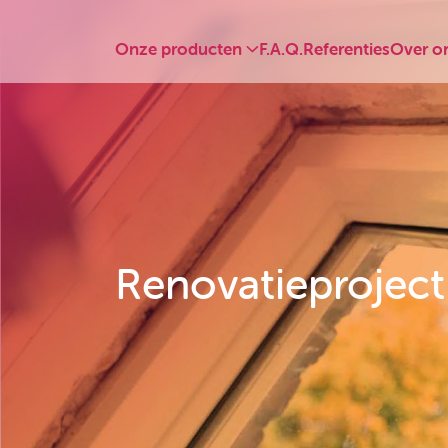
Onze producten
F.A.Q.
Referenties
Over o
Renovatieproject