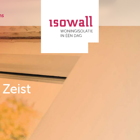
ns
 Zeist